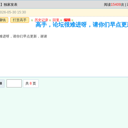
尾】独家发表
阅读
15409
次 |
26-05-30 15:30
赚钱
打赏高手
u
历史记录
u
回复
u
编辑
u
高手，论坛很难进呀，请你们早点更
难进呀，请你们早点更新，谢谢
8
共
8
页