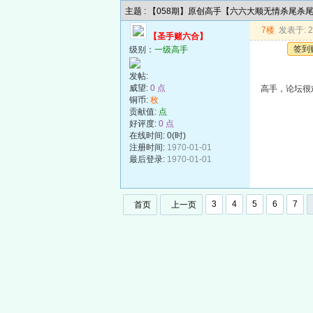
主题 : 【058期】原创高手【六六大顺无情杀尾杀
7楼
发表于: 20
【圣手赌六合】
签到
级别：
一级高手
发帖:
威望:
0 点
高手，论坛很
铜币:
枚
贡献值:
点
好评度:
0 点
在线时间: 0(时)
注册时间:
1970-01-01
最后登录:
1970-01-01
3
4
5
6
7
首页
上一页