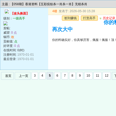
主题 : 【058期】香港资料【五彩缤纷杀一肖杀一肖】无错杀肖
4楼
发表于: 2026-05-30 15:28
【改头换面】
签到赚钱
打赏高手
u
历史记录
级别：
一级高手
你的
发帖:
再次大中
威望:
0 点
铜币:
枚
你的料确实好，你真够厉害，佩服！佩服！顶
贡献值:
点
好评度:
0 点
在线时间: 0(时)
注册时间:
1970-01-01
最后登录:
1970-01-01
3
4
5
6
7
8
9
10
11
12
首页
上一页