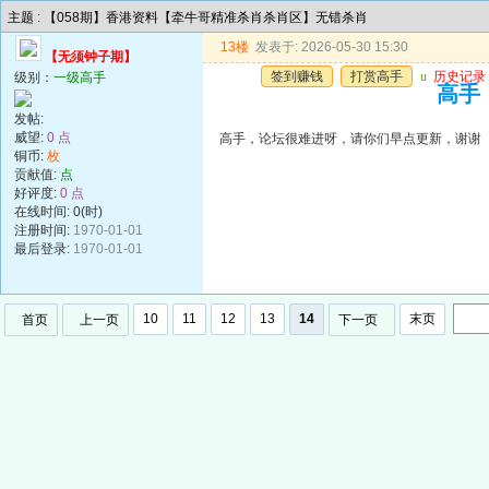
主题 : 【058期】香港资料【牵牛哥精准杀肖杀肖区】无错杀肖
13楼
发表于: 2026-05-30 15:30
【无须钟子期】
签到赚钱
打赏高手
u
历史记录
级别：
一级高手
高手
发帖:
威望:
0 点
高手，论坛很难进呀，请你们早点更新，谢谢
铜币:
枚
贡献值:
点
好评度:
0 点
在线时间: 0(时)
注册时间:
1970-01-01
最后登录:
1970-01-01
10
11
12
13
14
末页
首页
上一页
下一页