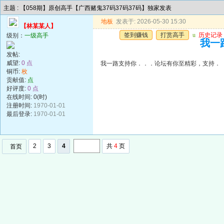
主题 : 【058期】原创高手【广西赌鬼37码37码37码】独家发表
地板
发表于: 2026-05-30 15:30
【林某某人】
签到赚钱
打赏高手
u
历史记录
级别：
一级高手
我一
发帖:
威望:
0 点
我一路支持你．．．论坛有你至精彩，支持．
铜币:
枚
贡献值:
点
好评度:
0 点
在线时间: 0(时)
注册时间:
1970-01-01
最后登录:
1970-01-01
2
3
4
共
4
页
首页