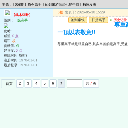
主题 : 【058期】原创高手【仗剑东游㊣㊣七尾中特】独家发表
6楼
发表于: 2026-05-30 15:29
【枫木红叶】
签到赚钱
打赏高手
u
历史记录
级别：
一级高手
尊重
发帖:
一顶以表敬意!!
威望:
0 点
铜币:
枚
尊重高手就是尊重自己,其实辛苦的是高手,受益
贡献值:
点
好评度:
0 点
在线时间: 0(时)
注册时间:
1970-01-01
最后登录:
1970-01-01
2
3
4
5
6
7
共
7
页
首页