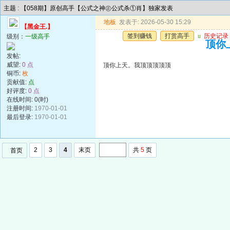
主题 : 【058期】原创高手【公式之神㊣公式杀①肖】独家发表
地板
发表于: 2026-05-30 15:29
【黑金王.】
签到赚钱
打赏高手
u
历史记录
级别：
一级高手
顶你
发帖:
威望:
0 点
顶你上天。我顶顶顶顶顶
铜币:
枚
贡献值:
点
好评度:
0 点
在线时间: 0(时)
注册时间:
1970-01-01
最后登录:
1970-01-01
2
3
4
末页
共
5
页
首页