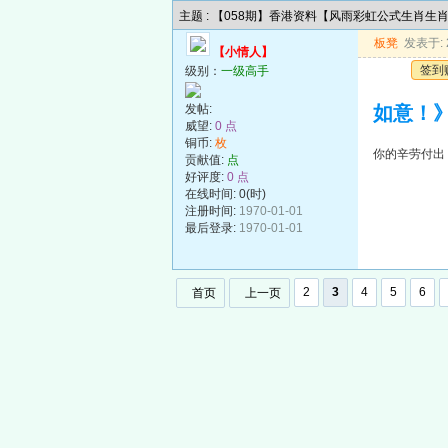
主题 : 【058期】香港资料【风雨彩虹公式生肖生
板凳
发表于: 2
【小情人】
签到
级别：
一级高手
发帖:
如意！
威望:
0 点
铜币:
枚
你的辛劳付出
贡献值:
点
好评度:
0 点
在线时间: 0(时)
注册时间:
1970-01-01
最后登录:
1970-01-01
2
3
4
5
6
首页
上一页