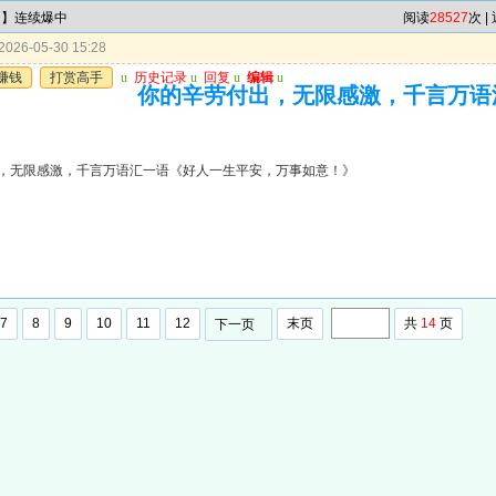
肖】连续爆中
阅读
28527
次 |
026-05-30 15:28
赚钱
打赏高手
u
历史记录
u
回复
u
编辑
u
你的辛劳付出，无限感激，千言万语
》
，无限感激，千言万语汇一语《好人一生平安，万事如意！》
7
8
9
10
11
12
末页
共
14
页
下一页