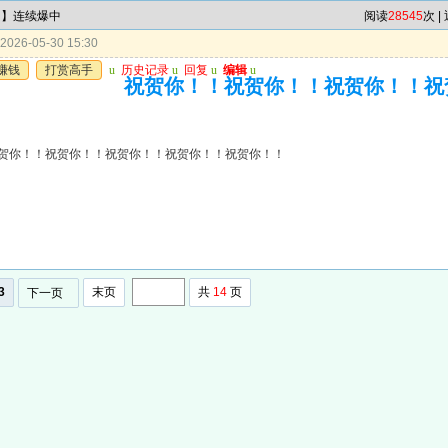
肖】连续爆中
阅读
28545
次 |
026-05-30 15:30
赚钱
打赏高手
u
历史记录
u
回复
u
编辑
u
祝贺你！！祝贺你！！祝贺你！！祝
贺你！！祝贺你！！祝贺你！！祝贺你！！祝贺你！！
3
末页
共
14
页
下一页