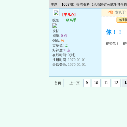
主题 : 【058期】香港资料【风雨彩虹公式生肖生
12楼
发表于: 2
【平凡心】
签到
级别：
一级高手
发帖:
你！！
威望:
0 点
铜币:
枚
祝贺你！！祝
贡献值:
点
好评度:
0 点
在线时间: 0(时)
注册时间:
1970-01-01
最后登录:
1970-01-01
9
10
11
12
1
首页
上一页