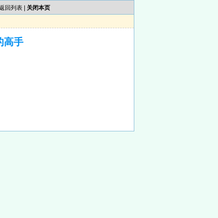
返回列表
|
关闭本页
的高手