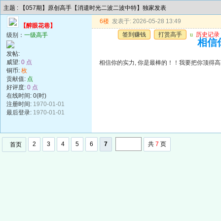
主题 : 【057期】原创高手【消遣时光二波二波中特】独家发表
6楼
发表于: 2026-05-28 13:49
【醉眼花巷】
签到赚钱
打赏高手
u
历史记录
级别：
一级高手
相信
发帖:
威望:
0 点
相信你的实力, 你是最棒的！！我要把你顶得
铜币:
枚
贡献值:
点
好评度:
0 点
在线时间: 0(时)
注册时间:
1970-01-01
最后登录:
1970-01-01
2
3
4
5
6
7
共
7
页
首页