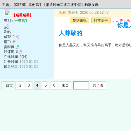
主题 : 【057期】原创高手【消遣时光二波二波中特】独家发表
地板
发表于: 2026-05-28 13:47
【赌霸赌霸】
签到赚钱
打赏高手
u
历史记录
级别：
一级高手
你是
发帖:
人尊敬的
威望:
0 点
铜币:
枚
你是人品又好，料又准有早的高手，绝对是称
贡献值:
点
好评度:
0 点
在线时间: 0(时)
注册时间:
1970-01-01
最后登录:
1970-01-01
2
3
4
5
6
末页
共
7
页
首页