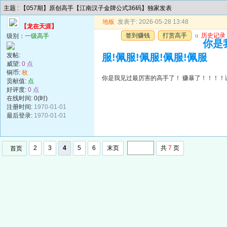
主题 : 【057期】原创高手【江南汉子金牌公式36码】独家发表
地板
发表于: 2026-05-28 13:48
【龙在天涯】
签到赚钱
打赏高手
u
历史记录
级别：
一级高手
你是
发帖:
服!佩服!佩服!佩服!佩服
威望:
0 点
铜币:
枚
你是我见过最厉害的高手了！ 赚暴了！！！！谢谢
贡献值:
点
好评度:
0 点
在线时间: 0(时)
注册时间:
1970-01-01
最后登录:
1970-01-01
2
3
4
5
6
末页
共
7
页
首页