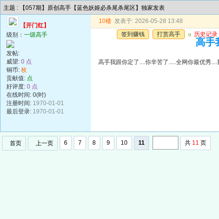
主题 : 【057期】原创高手【蓝色妖姬必杀尾杀尾区】独家发表
10楼
发表于: 2026-05-28 13:48
【开门红】
签到赚钱
打赏高手
u
历史记录
级别：
一级高手
高手我
发帖:
威望:
0 点
高手我跟你定了....你辛苦了.....全网你最优秀..
铜币:
枚
贡献值:
点
好评度:
0 点
在线时间: 0(时)
注册时间:
1970-01-01
最后登录:
1970-01-01
6
7
8
9
10
11
共
11
页
首页
上一页