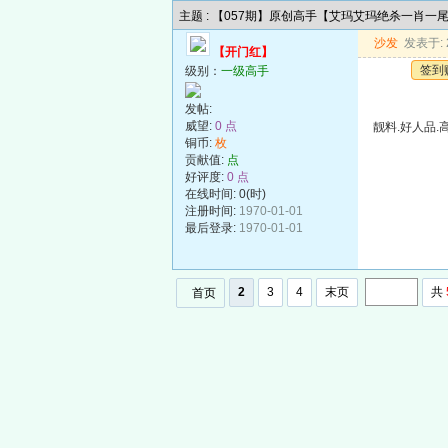
主题 : 【057期】原创高手【艾玛艾玛绝杀一肖一
沙发
发表于: 2
【开门红】
签到
级别：
一级高手
发帖:
威望:
0 点
靓料.好人品.
铜币:
枚
贡献值:
点
好评度:
0 点
在线时间: 0(时)
注册时间:
1970-01-01
最后登录:
1970-01-01
2
3
4
末页
共
首页