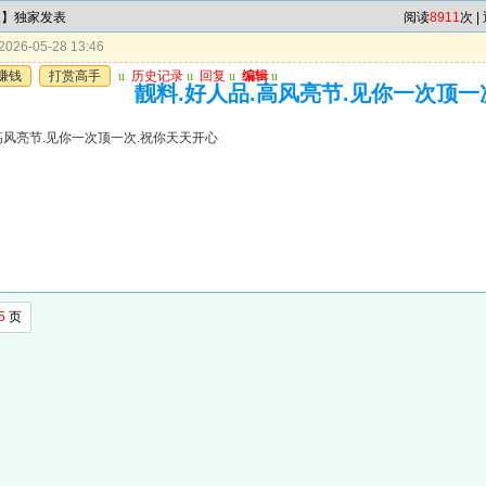
尾】独家发表
阅读
8911
次 |
026-05-28 13:46
赚钱
打赏高手
u
历史记录
u
回复
u
编辑
u
靓料.好人品.高风亮节.见你一次顶一
高风亮节.见你一次顶一次.祝你天天开心
5
页