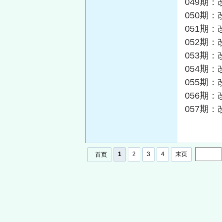
049期
050期
051期
052期
053期
054期
055期
056期
057期
1
2
3
4
末页
首页