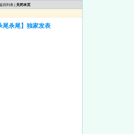
返回列表
|
关闭本页
杀尾杀尾】独家发表