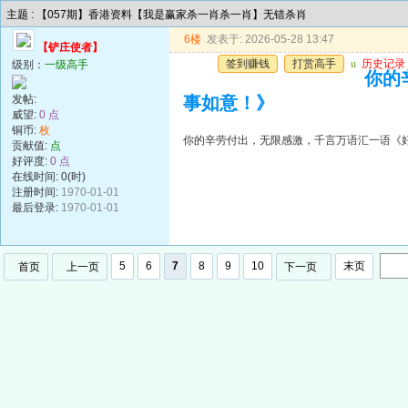
主题 : 【057期】香港资料【我是赢家杀一肖杀一肖】无错杀肖
6楼
发表于: 2026-05-28 13:47
【铲庄使者】
签到赚钱
打赏高手
u
历史记录
级别：
一级高手
你的
发帖:
事如意！》
威望:
0 点
铜币:
枚
你的辛劳付出，无限感激，千言万语汇一语《
贡献值:
点
好评度:
0 点
在线时间: 0(时)
注册时间:
1970-01-01
最后登录:
1970-01-01
5
6
7
8
9
10
末页
首页
上一页
下一页