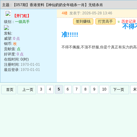
主题 : 【057期】香港资料【神仙奶奶全年稳杀一肖】无错杀肖
4楼
发表于: 2026-05-28 13:46
【开门红】
签到赚钱
打赏高手
u
历史记录
级别：
一级高手
不得
发帖:
准!!!!!
威望:
0 点
铜币:
枚
不得不佩服,不顶不舒服,你是个真正有实力的高手,
贡献值:
点
好评度:
0 点
在线时间: 0(时)
注册时间:
1970-01-01
最后登录:
1970-01-01
3
4
5
6
7
8
9
10
末
首页
上一页
下一页