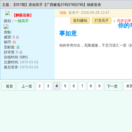
主题 : 【057期】原创高手【广西赌鬼37码37码37码】独家发表
地板
发表于: 2026-05-28 13:47
【醉眼花巷】
签到赚钱
打赏高手
u
历史记录
级别：
一级高手
你的
发帖:
事如意
威望:
0 点
铜币:
枚
你的辛劳付出，无限感激，千言万语汇一语《
贡献值:
点
好评度:
0 点
在线时间: 0(时)
注册时间:
1970-01-01
最后登录:
1970-01-01
2
3
4
5
6
7
8
9
末
首页
上一页
下一页