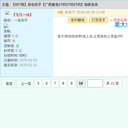
主题 : 【057期】原创高手【广西赌鬼37码37码37码】独家发表
9楼
发表于: 2026-05-28 13:48
【飞刀.一出】
签到赚钱
打赏高手
u
历史记录
级别：
一级高手
老大!
发帖:
威望:
0 点
老大!把你的好料顶上去,让更多的人受益!!!!!!
铜币:
枚
贡献值:
点
好评度:
0 点
在线时间: 0(时)
注册时间:
1970-01-01
最后登录:
1970-01-01
5
6
7
8
9
10
共
10
页
首页
上一页