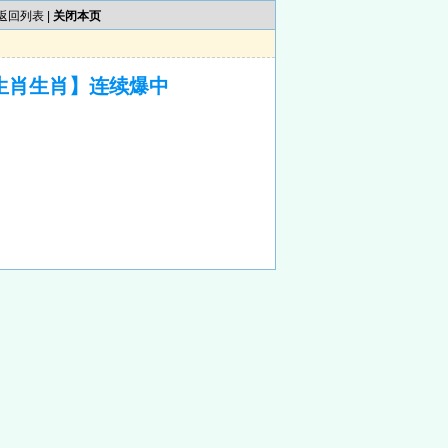
返回列表
|
关闭本页
生肖生肖】连续爆中