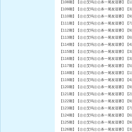
【108期】【㊣㊣艾玛㊣㊣杀一尾友谊赛】【1尾
【109期】【㊣㊣艾玛㊣㊣杀一尾友谊赛】【3尾
【110期】【㊣㊣艾玛㊣㊣杀一尾友谊赛】【9尾
【111期】【㊣㊣艾玛㊣㊣杀一尾友谊赛】【7尾
【112期】【㊣㊣艾玛㊣㊣杀一尾友谊赛】【9尾
【113期】【㊣㊣艾玛㊣㊣杀一尾友谊赛】【6尾
【114期】【㊣㊣艾玛㊣㊣杀一尾友谊赛】【4尾
【115期】【㊣㊣艾玛㊣㊣杀一尾友谊赛】【3尾
【116期】【㊣㊣艾玛㊣㊣杀一尾友谊赛】【3尾
【117期】【㊣㊣艾玛㊣㊣杀一尾友谊赛】【5尾
【118期】【㊣㊣艾玛㊣㊣杀一尾友谊赛】【1尾
【119期】【㊣㊣艾玛㊣㊣杀一尾友谊赛】【4尾
【120期】【㊣㊣艾玛㊣㊣杀一尾友谊赛】【9尾
【121期】【㊣㊣艾玛㊣㊣杀一尾友谊赛】【2尾
【122期】【㊣㊣艾玛㊣㊣杀一尾友谊赛】【9尾
【123期】【㊣㊣艾玛㊣㊣杀一尾友谊赛】【7尾
【124期】【㊣㊣艾玛㊣㊣杀一尾友谊赛】【6尾
【125期】【㊣㊣艾玛㊣㊣杀一尾友谊赛】【9尾
【126期】【㊣㊣艾玛㊣㊣杀一尾友谊赛】【3尾