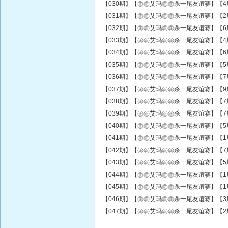
【030期】【㊣㊣艾玛㊣㊣杀一尾友谊赛】【4尾
【031期】【㊣㊣艾玛㊣㊣杀一尾友谊赛】【2尾
【032期】【㊣㊣艾玛㊣㊣杀一尾友谊赛】【6尾
【033期】【㊣㊣艾玛㊣㊣杀一尾友谊赛】【4尾
【034期】【㊣㊣艾玛㊣㊣杀一尾友谊赛】【6尾
【035期】【㊣㊣艾玛㊣㊣杀一尾友谊赛】【5尾
【036期】【㊣㊣艾玛㊣㊣杀一尾友谊赛】【7尾
【037期】【㊣㊣艾玛㊣㊣杀一尾友谊赛】【9尾
【038期】【㊣㊣艾玛㊣㊣杀一尾友谊赛】【7尾
【039期】【㊣㊣艾玛㊣㊣杀一尾友谊赛】【7尾
【040期】【㊣㊣艾玛㊣㊣杀一尾友谊赛】【5尾
【041期】【㊣㊣艾玛㊣㊣杀一尾友谊赛】【1尾
【042期】【㊣㊣艾玛㊣㊣杀一尾友谊赛】【7尾
【043期】【㊣㊣艾玛㊣㊣杀一尾友谊赛】【5尾
【044期】【㊣㊣艾玛㊣㊣杀一尾友谊赛】【1尾
【045期】【㊣㊣艾玛㊣㊣杀一尾友谊赛】【1尾
【046期】【㊣㊣艾玛㊣㊣杀一尾友谊赛】【3尾
【047期】【㊣㊣艾玛㊣㊣杀一尾友谊赛】【2尾