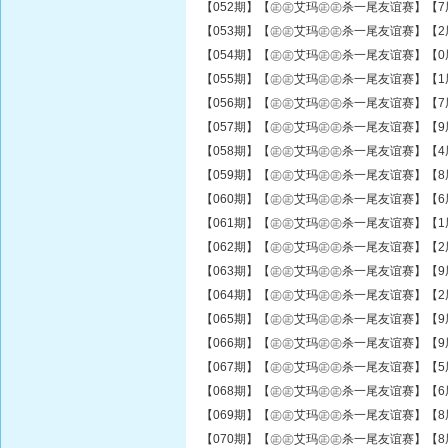
【052期】【㊣㊣艾玛㊣㊣杀一尾友谊赛】【7尾
【053期】【㊣㊣艾玛㊣㊣杀一尾友谊赛】【2尾
【054期】【㊣㊣艾玛㊣㊣杀一尾友谊赛】【0尾
【055期】【㊣㊣艾玛㊣㊣杀一尾友谊赛】【1尾
【056期】【㊣㊣艾玛㊣㊣杀一尾友谊赛】【7尾
【057期】【㊣㊣艾玛㊣㊣杀一尾友谊赛】【9尾
【058期】【㊣㊣艾玛㊣㊣杀一尾友谊赛】【4尾
【059期】【㊣㊣艾玛㊣㊣杀一尾友谊赛】【8尾
【060期】【㊣㊣艾玛㊣㊣杀一尾友谊赛】【6尾
【061期】【㊣㊣艾玛㊣㊣杀一尾友谊赛】【1尾
【062期】【㊣㊣艾玛㊣㊣杀一尾友谊赛】【2尾
【063期】【㊣㊣艾玛㊣㊣杀一尾友谊赛】【9尾
【064期】【㊣㊣艾玛㊣㊣杀一尾友谊赛】【2尾
【065期】【㊣㊣艾玛㊣㊣杀一尾友谊赛】【9尾
【066期】【㊣㊣艾玛㊣㊣杀一尾友谊赛】【9尾
【067期】【㊣㊣艾玛㊣㊣杀一尾友谊赛】【5尾
【068期】【㊣㊣艾玛㊣㊣杀一尾友谊赛】【6尾
【069期】【㊣㊣艾玛㊣㊣杀一尾友谊赛】【8尾
【070期】【㊣㊣艾玛㊣㊣杀一尾友谊赛】【8尾