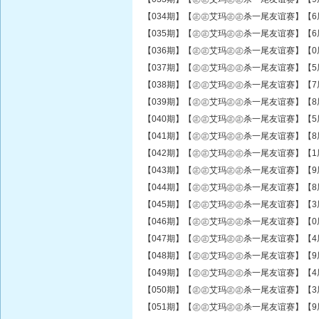
【034期】【㊣㊣艾玛㊣㊣杀一尾友谊赛】【6尾
【035期】【㊣㊣艾玛㊣㊣杀一尾友谊赛】【6尾
【036期】【㊣㊣艾玛㊣㊣杀一尾友谊赛】【0尾
【037期】【㊣㊣艾玛㊣㊣杀一尾友谊赛】【5尾
【038期】【㊣㊣艾玛㊣㊣杀一尾友谊赛】【7尾
【039期】【㊣㊣艾玛㊣㊣杀一尾友谊赛】【8尾
【040期】【㊣㊣艾玛㊣㊣杀一尾友谊赛】【5尾
【041期】【㊣㊣艾玛㊣㊣杀一尾友谊赛】【8尾
【042期】【㊣㊣艾玛㊣㊣杀一尾友谊赛】【1尾
【043期】【㊣㊣艾玛㊣㊣杀一尾友谊赛】【9尾
【044期】【㊣㊣艾玛㊣㊣杀一尾友谊赛】【8尾
【045期】【㊣㊣艾玛㊣㊣杀一尾友谊赛】【3尾
【046期】【㊣㊣艾玛㊣㊣杀一尾友谊赛】【0尾
【047期】【㊣㊣艾玛㊣㊣杀一尾友谊赛】【4尾
【048期】【㊣㊣艾玛㊣㊣杀一尾友谊赛】【9尾
【049期】【㊣㊣艾玛㊣㊣杀一尾友谊赛】【4尾
【050期】【㊣㊣艾玛㊣㊣杀一尾友谊赛】【3尾
【051期】【㊣㊣艾玛㊣㊣杀一尾友谊赛】【9尾