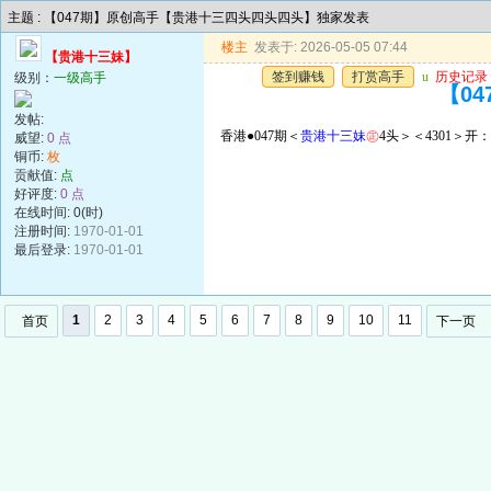
主题 : 【047期】原创高手【贵港十三四头四头四头】独家发表
楼主
发表于: 2026-05-05 07:44
【贵港十三妹】
签到赚钱
打赏高手
u
历史记录
级别：
一级高手
【0
发帖:
香港●047期＜
贵港十三妹
㊣
4头＞＜4301＞开：
威望:
0 点
铜币:
枚
贡献值:
点
好评度:
0 点
在线时间: 0(时)
注册时间:
1970-01-01
最后登录:
1970-01-01
1
2
3
4
5
6
7
8
9
10
11
首页
下一页