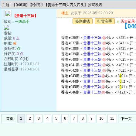
主题 : 【046期】原创高手【贵港十三四头四头四头】独家发表
楼主
发表于: 2026-05-02 09:20
【贵港十三妹】
签到赚钱
打赏高手
u
历史记录
级别：
一级高手
【0
发帖:
香港●036期＜
贵港十三妹
㊣
4头＞＜3421＞开：
威望:
0 点
香港●037期＜
贵港十三妹
㊣
4头＞＜3421＞开：
铜币:
枚
贡献值:
点
香港●038期＜
贵港十三妹
㊣
4头＞＜3421＞开：
好评度:
0 点
香港●039期＜
贵港十三妹
㊣
4头＞＜3021＞开：
在线时间: 0(时)
香港●040期＜
贵港十三妹
㊣
4头＞＜4021＞开：
注册时间:
1970-01-01
香港●041期＜
贵港十三妹
㊣
4头＞＜4021＞开：
最后登录:
1970-01-01
香港●042期＜
贵港十三妹
㊣
4头＞＜4021＞开：
香港●043期＜
贵港十三妹
㊣
4头＞＜3
4
01＞开：
香港●044期＜
贵港十三妹
㊣
4头＞＜4
0
32＞开：
香港●045期＜
贵港十三妹
㊣
4头＞＜2
0
41＞开：
香港●046期＜
贵港十三妹
㊣
4头＞＜4123＞开：
1
2
3
4
5
6
7
8
9
10
11
首页
下一页