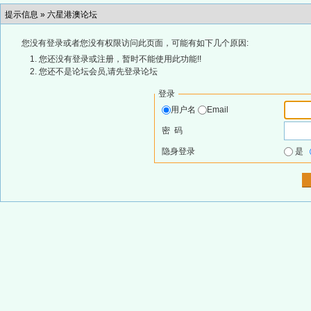
提示信息 »
六星港澳论坛
您没有登录或者您没有权限访问此页面，可能有如下几个原因:
您还没有登录或注册，暂时不能使用此功能!!
您还不是论坛会员,请先登录论坛
登录
用户名
Email
密 码
隐身登录
是